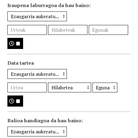
Iraupena laburragoa da hau baino:
Data tartea
Balioa handiagoa da hau baino: