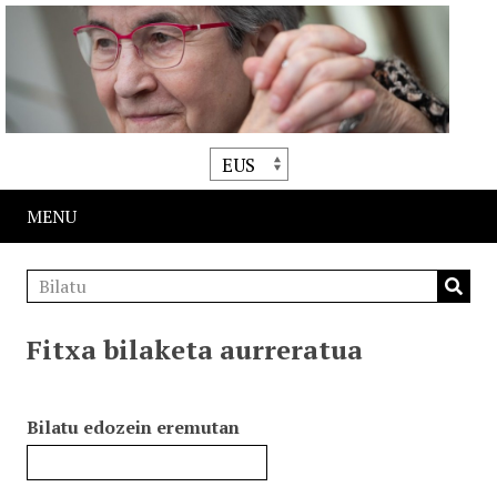
MENU
Fitxa bilaketa aurreratua
Bilatu edozein eremutan