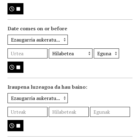
Date comes on or before
Iraupena luzeagoa da hau baino: