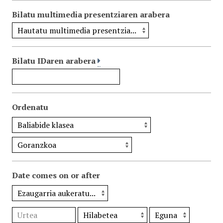
Bilatu multimedia presentziaren arabera
Bilatu IDaren arabera
Ordenatu
Date comes on or after