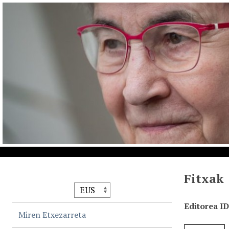
Fitxak
Editorea I
Miren Etxezarreta