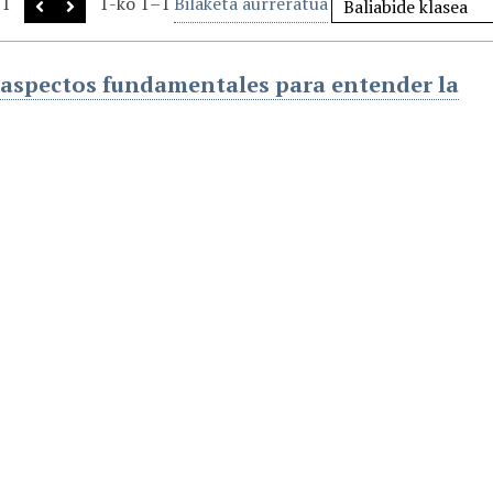
1
1-ko 1–1
Bilaketa aurreratua
aspectos fundamentales para entender la