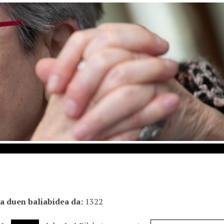
Da duen baliabidea da
1322