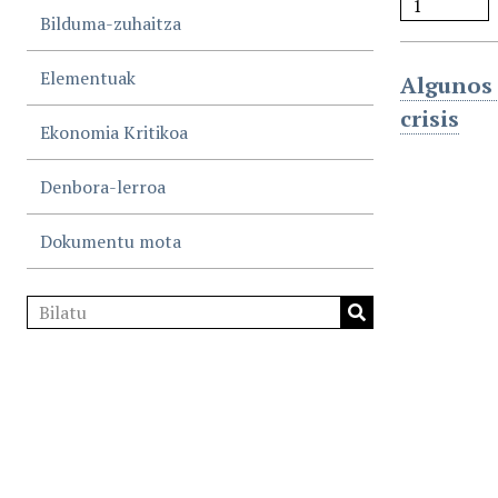
Bilduma-zuhaitza
Elementuak
Algunos 
crisis
Ekonomia Kritikoa
Denbora-lerroa
Dokumentu mota