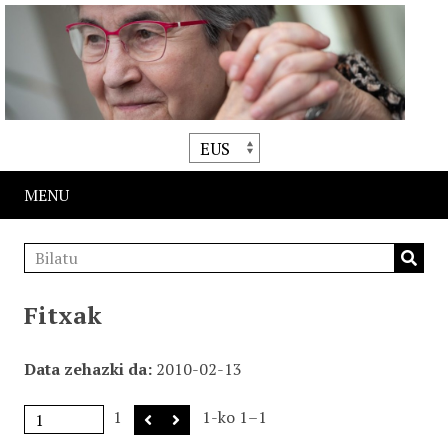
MENU
Fitxak
Data zehazki da
2010-02-13
1
1-ko 1–1