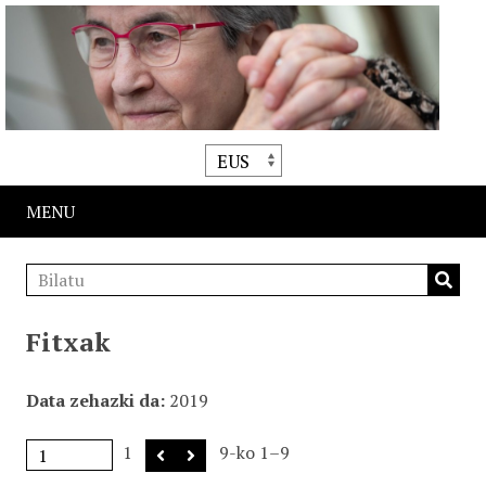
MENU
Fitxak
Data zehazki da
2019
1
9-ko 1–9