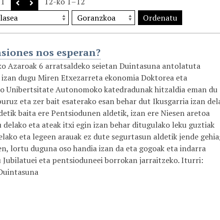
1
12-ko 1–12
Ordenatu
siones nos esperan?
o Azaroak 6 arratsaldeko seietan Duintasuna antolatuta
 izan dugu Miren Etxezarreta ekonomia Doktorea eta
o Unibertsitate Autonomoko katedradunak hitzaldia eman du
buruz eta zer bait esaterako esan behar dut Ikusgarria izan del
detik baita ere Pentsiodunen aldetik, izan ere Niesen aretoa
u delako eta ateak itxi egin izan behar ditugulako leku guztiak
elako eta legeen arauak ez dute segurtasun aldetik jende gehi
en, lortu duguna oso handia izan da eta gogoak eta indarra
Jubilatuei eta pentsioduneei borrokan jarraitzeko. Iturri:
Duintasuna