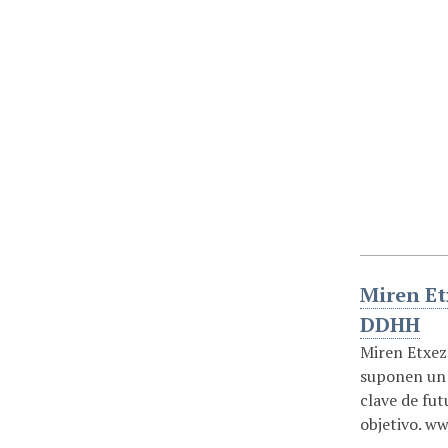
Miren Et
DDHH
Miren Etxeza
suponen un r
clave de fut
objetivo. w