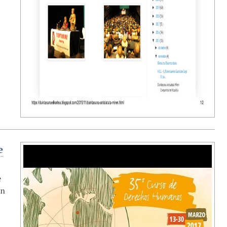
e
e
en