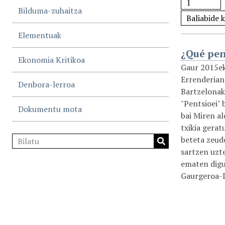
Bilduma-zuhaitza
Elementuak
¿Qué pen
Ekonomia Kritikoa
Gaur 2015ek
Errenderian
Denbora-lerroa
Bartzelonak
"Pentsioei" 
Dokumentu mota
bai Miren al
txikia gerat
beteta zeud
sartzen uzt
ematen digu 
Gaurgeroa-