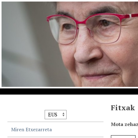
Fitxak
Mota zehaz
Miren Etxezarreta