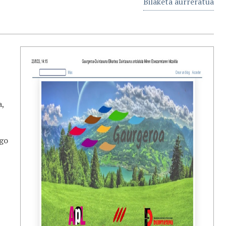
Bilaketa aurreratua
a,
ago