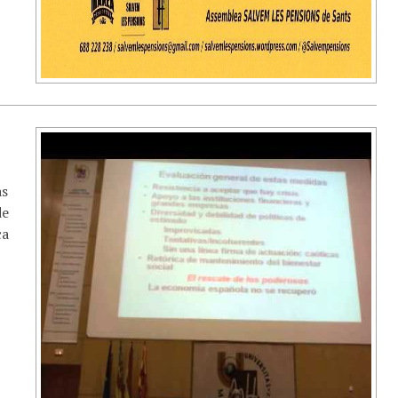
as
de
ca