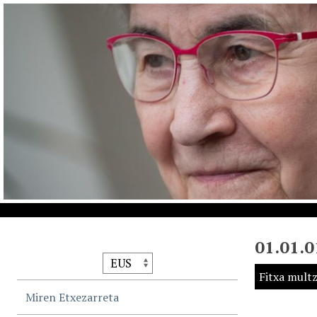
01.01.
Fitxa mult
Miren Etxezarreta