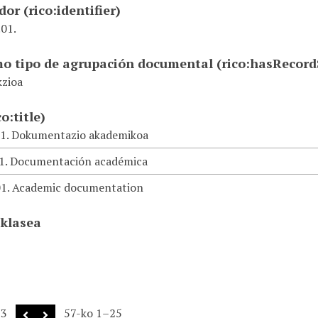
ador
(rico:identifier)
01.
mo tipo de agrupación documental
(rico:hasRecor
kzioa
co:title)
01. Dokumentazio akademikoa
01. Documentación académica
01. Academic documentation
 klasea
3
57-ko 1–25