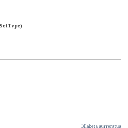
dSetType)
Bilaketa aurreratua