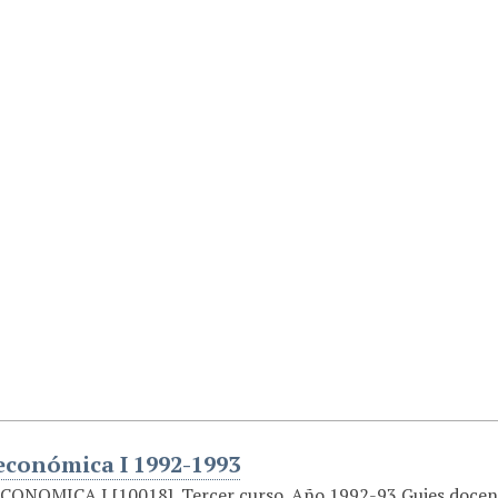
 económica I 1992-1993
ONOMICA I [10018]. Tercer curso. Año 1992-93 Guies docen