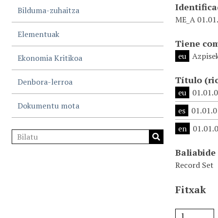
Identific
Bilduma-zuhaitza
ME_A 01.01.
Elementuak
Tiene co
eu
Azpise
Ekonomia Kritikoa
Título
(ri
Denbora-lerroa
eu
01.01.
Dokumentu mota
es
01.01.
en
01.01.
Baliabide
Record Set
Fitxak