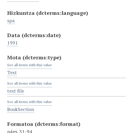
Hizkuntza
(dcterms:language)
spa
Data
(dcterms:date)
1991
Mota
(dcterms:type)
See all items with this value
Text
See all items with this value
text file
See all items with this value
BookSection
Formatoa
(dcterms:format)
págs. 31-94