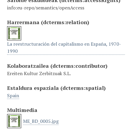
Sarbide eskubideak
(dcterms:accessRights)
info:eu-repo/semantics/openAccess
Harrermana
(dcterms:relation)
La reestructuración del capitalismo en España, 1970-
1990
Kolaboratzailea
(dcterms:contributor)
Ereiten Kultur Zerbitzuak S.L.
Estaldura espaziala
(dcterms:spatial)
Spain
Multimedia
ME_BD_0005.jpg