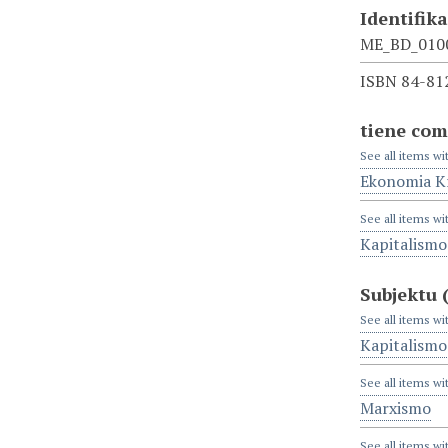
Identifik
ME_BD_010
ISBN 84-81
tiene com
See all items wi
Ekonomia Kr
See all items wi
Kapitalismo
Subjektu
See all items wi
Kapitalismo
See all items wi
Marxismo
See all items wi