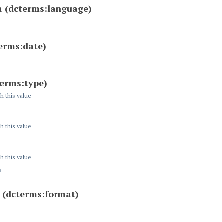
a
(dcterms:language)
erms:date)
terms:type)
th this value
th this value
th this value
n
a
(dcterms:format)