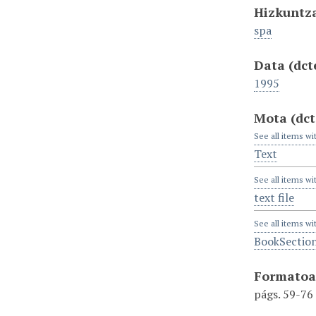
Hizkuntz
spa
Data
(dct
1995
Mota
(dc
See all items wi
Text
See all items wi
text file
See all items wi
BookSectio
Formato
págs. 59-76