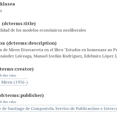
 klasea
n
a
(dcterms:title)
ilidad de los modelos económicos neoliberales
ioa
(dcterms:description)
n de Miren Etxezarreta en el libro "Estudos en homenaxe ao P
nández Leiceaga, Manuel Jordán Rodríguez, Edelmiro López Ig
terms:creator)
th this value
, Miren (1936-)
(dcterms:publisher)
th this value
e de Santiago de Compostela. Servizo de Publicacións e Interc