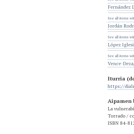
Fernández L
See all items wi
Jordán Rodr
See all items wi
López Iglesi
See all items wi
Vence-Deza,
Iturria
(d
https://dial
Aipamen b
La vulnerab
Torrado / c
ISBN 84-812