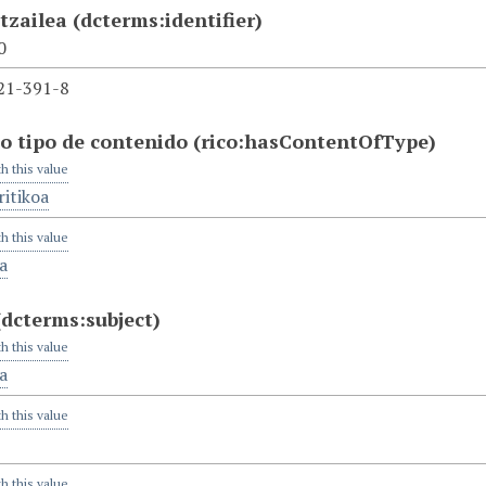
atzailea
(dcterms:identifier)
0
21-391-8
o tipo de contenido
(rico:hasContentOfType)
th this value
itikoa
th this value
a
(dcterms:subject)
th this value
a
th this value
th this value