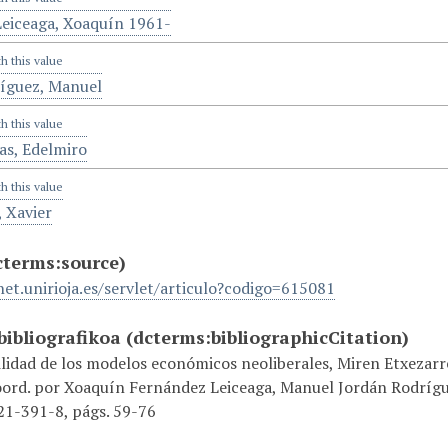
eiceaga, Xoaquín 1961-
th this value
íguez, Manuel
th this value
as, Edelmiro
th this value
 Xavier
cterms:source)
net.unirioja.es/servlet/articulo?codigo=615081
ibliografikoa
(dcterms:bibliographicCitation)
ilidad de los modelos económicos neoliberales, Miren Etxezar
oord. por Xoaquín Fernández Leiceaga, Manuel Jordán Rodrígue
1-391-8, págs. 59-76