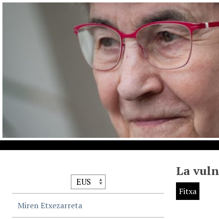
La vuln
Fitxa
Miren Etxezarreta