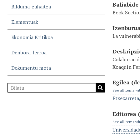
Baliabide
Bilduma-zuhaitza
Book Sectio
Elementuak
Izenburu
La vulnerab
Ekonomia Kritikoa
Deskripz
Denbora-lerroa
Colaboració
Xoaquín Fer
Dokumentu mota
Egilea
(dc
See all items wi
Etxezarreta
Editorea
See all items wi
Universidad