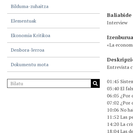
Bilduma-zuhaitza
Baliabide
Elementuak
Interview
Ekonomia Kritikoa
Izenburu
«La economía
Denbora-lerroa
Deskripz
Dokumentu mota
Entrevista
01:45 Siste
03:40 El fal
06:05 ¿Por 
07:02 ¿Por 
10:06 No ha
11:52 Las p
14:20 La cri
18:04 Las de