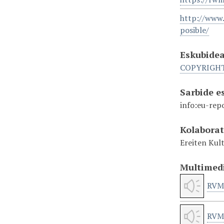
http://www.
posible/
Eskubide
COPYRIGH
Sarbide 
info:eu-rep
Kolabora
Ereiten Kult
Multimed
RVM
RVM 