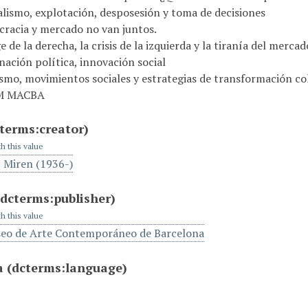
alismo, explotación, desposesión y toma de decisiones
racia y mercado no van juntos.
e de la derecha, la crisis de la izquierda y la tiranía del mercad
ación política, innovación social
ismo, movimientos sociales y estrategias de transformación co
VM MACBA
terms:creator)
th this value
, Miren (1936-)
(dcterms:publisher)
th this value
o de Arte Contemporáneo de Barcelona
a
(dcterms:language)