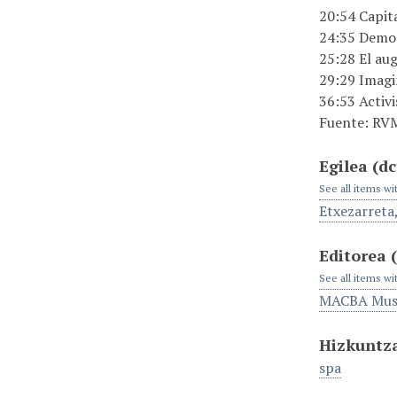
20:54 Capit
24:35 Democ
25:28 El aug
29:29 Imagin
36:53 Activ
Fuente: R
Egilea
(dc
See all items wi
Etxezarreta
Editorea
See all items wi
MACBA Muse
Hizkuntz
spa