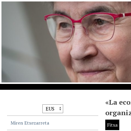
«La eco
organiz
Miren Etxezarreta
Fitxa