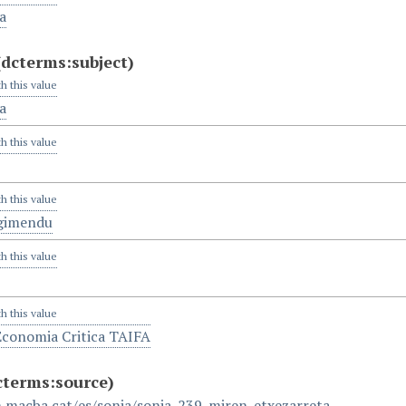
a
(dcterms:subject)
th this value
a
th this value
th this value
gimendu
th this value
th this value
Economia Critica TAIFA
cterms:source)
.macba.cat/es/sonia/sonia-239-miren-etxezarreta