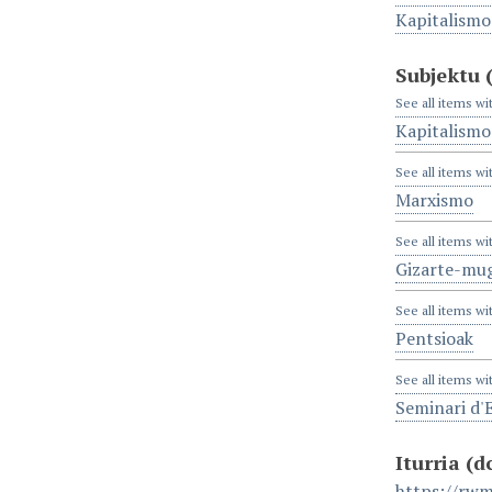
Kapitalismo
Subjektu
See all items wi
Kapitalismo
See all items wi
Marxismo
See all items wi
Gizarte-mu
See all items wi
Pentsioak
See all items wi
Seminari d'
Iturria
(d
https://rwm