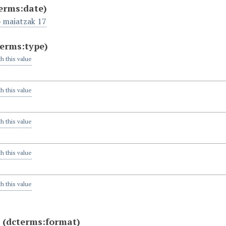
erms:date)
o maiatzak 17
terms:type)
th this value
th this value
th this value
th this value
th this value
a
(dcterms:format)