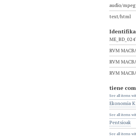
audio/mpeg
text/html
Identifik
ME_BD_024
RVM MACBA 
RVM MACBA
RVM MACBA 
tiene com
See all items wi
Ekonomia Kr
See all items wi
Pentsioak
See all items wi