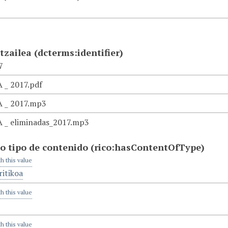
atzailea
(dcterms:identifier)
7
_ 2017.pdf
 _ 2017.mp3
_ eliminadas_2017.mp3
o tipo de contenido
(rico:hasContentOfType)
th this value
itikoa
th this value
th this value