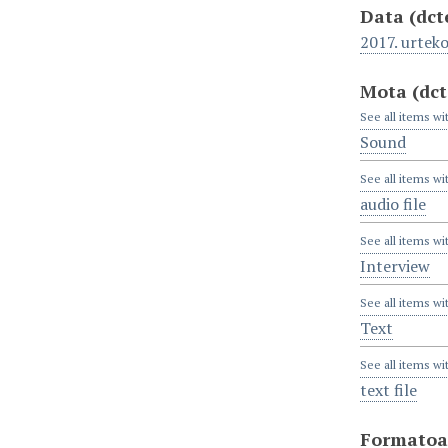
Data
(dct
2017. urtek
Mota
(dc
See all items wi
Sound
See all items wi
audio file
See all items wi
Interview
See all items wi
Text
See all items wi
text file
Formato