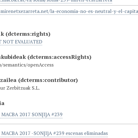
mirenetxezarreta.net/la-economia-no-es-neutral-y-el-capita
ak
(dcterms:rights)
T NOT EVALUATED
eskubideak
(dcterms:accessRights)
o/semantics/openAccess
tzailea
(dcterms:contributor)
ur Zerbitzuak S.L.
ia
 MACBA 2017 SON[I]A #239
MACBA 2017 -SON[I]A #239 escenas eliminadas