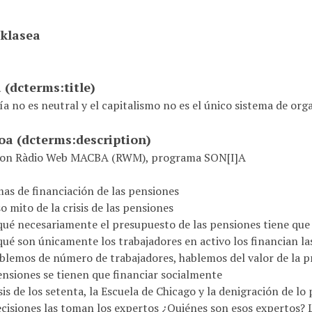
 klasea
a
(dcterms:title)
 no es neutral y el capitalismo no es el único sistema de orga
ioa
(dcterms:description)
 con Ràdio Web MACBA (RWM), programa SON[I]A
mas de financiación de las pensiones
so mito de la crisis de las pensiones
qué necesariamente el presupuesto de las pensiones tiene que 
qué son únicamente los trabajadores en activo los financian la
blemos de número de trabajadores, hablemos del valor de la p
ensiones se tienen que financiar socialmente
sis de los setenta, la Escuela de Chicago y la denigración de lo
cisiones las toman los expertos ¿Quiénes son esos expertos? L