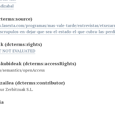
dizabal
cterms:source)
.lasexta.com/programas/mas-vale-tarde/entrevistas/etxezar
escrupulos-en-dejar-que-sea-el-estado-el-que-cubra-las-p
ak
(dcterms:rights)
T NOT EVALUATED
eskubideak
(dcterms:accessRights)
o/semantics/openAccess
tzailea
(dcterms:contributor)
ur Zerbitzuak S.L.
ia