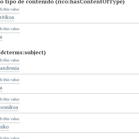
o tipo de contenido
(rico:hasContentOfType)
th this value
itikoa
th this value
a
(dcterms:subject)
th this value
andemia
th this value
a
th this value
onomikoa
th this value
miko
th this value