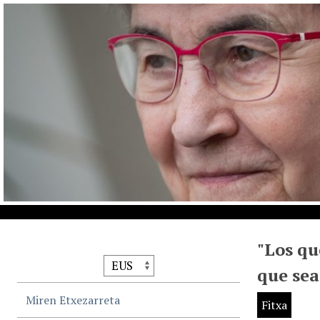
"Los qu
que sea
Miren Etxezarreta
Fitxa