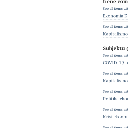
tiene com
See all items wi
Ekonomia Kr
See all items wi
Kapitalismo
Subjektu
See all items wi
COVID-19 p
See all items wi
Kapitalismo
See all items wi
Politika ek
See all items wi
Krisi ekono
See all items wi