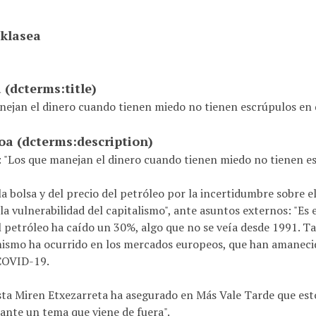
 klasea
a
(dcterms:title)
ejan el dinero cuando tienen miedo no tienen escrúpulos en de
ioa
(dcterms:description)
 "Los que manejan el dinero cuando tienen miedo no tienen esc
la bolsa y del precio del petróleo por la incertidumbre sobre 
la vulnerabilidad del capitalismo", ante asuntos externos: "Es e
l petróleo ha caído un 30%, algo que no se veía desde 1991. Ta
mismo ha ocurrido en los mercados europeos, que han amaneci
COVID-19.
ta Miren Etxezarreta ha asegurado en Más Vale Tarde que estos
ante un tema que viene de fuera".