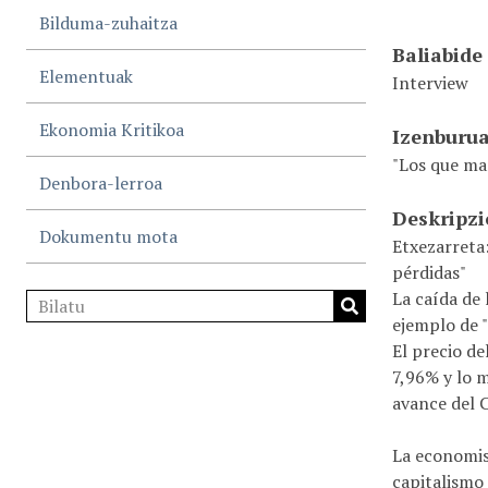
Bilduma-zuhaitza
Baliabide
Elementuak
Interview
Ekonomia Kritikoa
Izenburu
"Los que man
Denbora-lerroa
Deskripz
Dokumentu mota
Etxezarreta:
pérdidas"
La caída de 
ejemplo de "
El precio de
7,96% y lo 
avance del 
La economis
capitalismo 