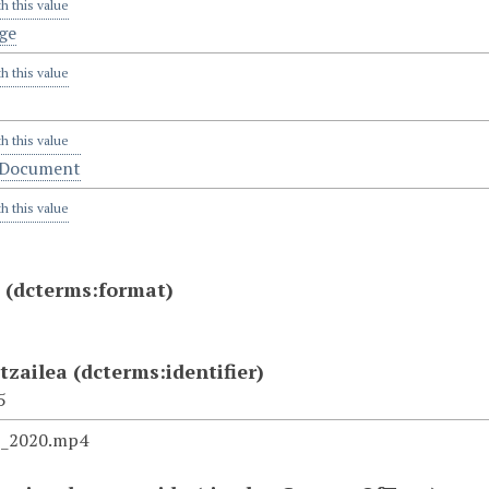
th this value
ge
th this value
th this value
lDocument
th this value
a
(dcterms:format)
atzailea
(dcterms:identifier)
5
2_2020.mp4