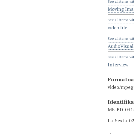
See all items wi
Moving Ima
See all items wi
video file
See all items wi
AudioVisua
See all items wi
Interview
Formato
video/mpeg
Identifik
ME_BD_031
La_Sexta_0