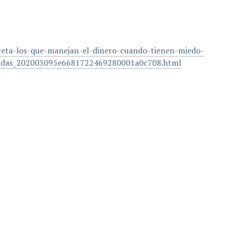
reta-los-que-manejan-el-dinero-cuando-tienen-miedo-
erdidas_202003095e6681722469280001a0c708.html