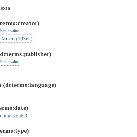
Sexta
terms:creator)
th this value
, Miren (1936-)
(dcterms:publisher)
th this value
a
(dcterms:language)
erms:date)
o martxoak 9
terms:type)