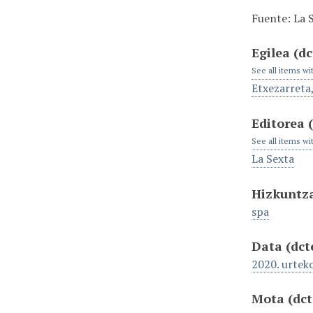
Fuente: La 
Egilea
(dc
See all items wi
Etxezarreta
Editorea
See all items wi
La Sexta
Hizkuntz
spa
Data
(dct
2020. urtek
Mota
(dc