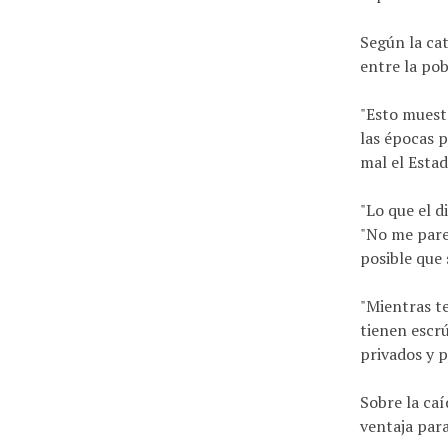
Según la ca
entre la pob
"Esto muest
las épocas p
mal el Estad
"Lo que el d
"No me pare
posible que 
"Mientras t
tienen escrú
privados y pe
Sobre la caí
ventaja para