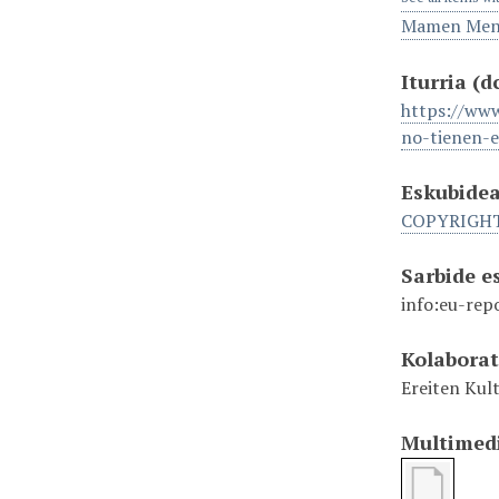
Mamen Men
Iturria
(d
https://www
no-tienen-
Eskubide
COPYRIGH
Sarbide 
info:eu-rep
Kolabora
Ereiten Kult
Multimed