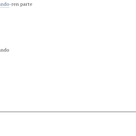
tando
-ren parte
tando