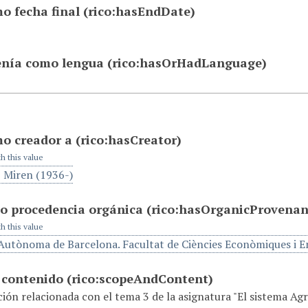
o fecha final
(rico:hasEndDate)
enía como lengua
(rico:hasOrHadLanguage)
mo creador a
(rico:hasCreator)
th this value
, Miren (1936-)
o procedencia orgánica
(rico:hasOrganicProvenan
th this value
 Autònoma de Barcelona. Facultat de Ciències Econòmiques i E
 contenido
(rico:scopeAndContent)
ón relacionada con el tema 3 de la asignatura "El sistema Agr