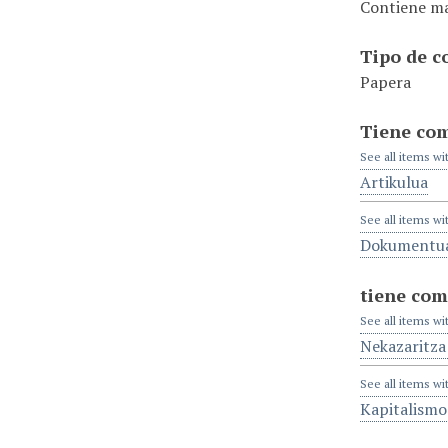
Contiene man
Tipo de 
Papera
Tiene co
See all items wi
Artikulua
See all items wi
Dokumentu
tiene com
See all items wi
Nekazaritza
See all items wi
Kapitalismo