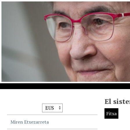
El sist
Fitxa
Miren Etxezarreta