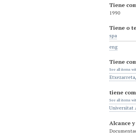
Tiene com
1990
Tiene o t
spa
eng
Tiene co
See all items wi
Etxezarreta
tiene com
See all items wi
Universitat
Alcance y
Documentaci