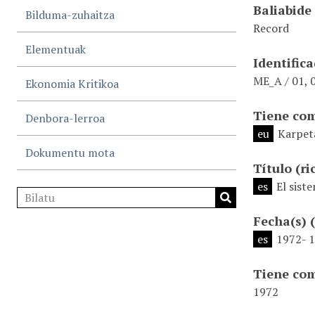
Baliabide
Bilduma-zuhaitza
Record
Elementuak
Identific
ME_A / 01, 
Ekonomia Kritikoa
Tiene co
Denbora-lerroa
eu
Karpet
Dokumentu mota
Título
(ri
es
El sist
Fecha(s)
es
1972- 
Tiene com
1972