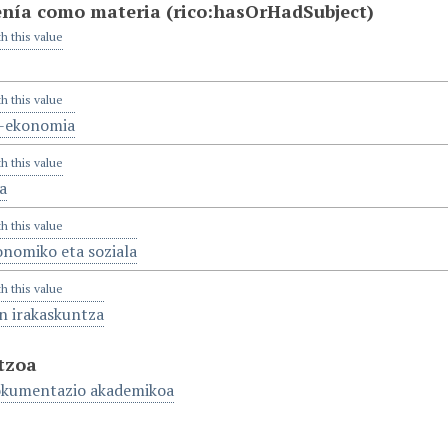
enía como materia
(rico:hasOrHadSubject)
th this value
th this value
a-ekonomia
th this value
a
th this value
nomiko eta soziala
th this value
 irakaskuntza
tzoa
okumentazio akademikoa