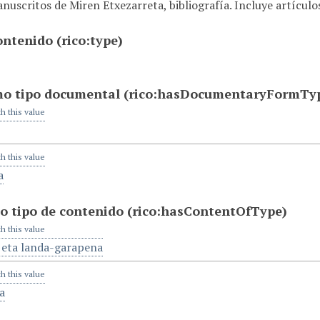
uscritos de Miren Etxezarreta, bibliografía. Incluye artículo
contenido
(rico:type)
mo tipo documental
(rico:hasDocumentaryFormTy
th this value
th this value
a
o tipo de contenido
(rico:hasContentOfType)
th this value
 eta landa-garapena
th this value
a