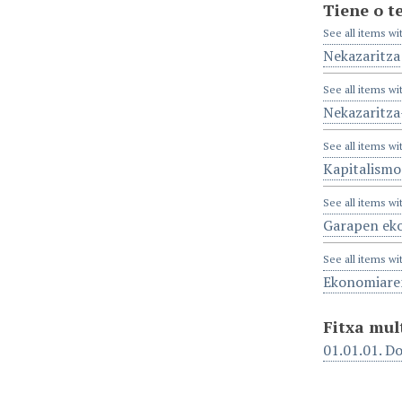
Tiene o t
See all items wi
Nekazaritza
See all items wi
Nekazaritz
See all items wi
Kapitalismo
See all items wi
Garapen eko
See all items wi
Ekonomiaren
Fitxa mul
01.01.01. D