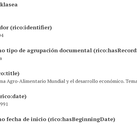
 klasea
ador
(rico:identifier)
04
mo tipo de agrupación documental
(rico:hasRecor
a
co:title)
ema Agro-Alimentario Mundial y el desarrollo económico. Tema
(rico:date)
1991
o fecha de inicio
(rico:hasBeginningDate)