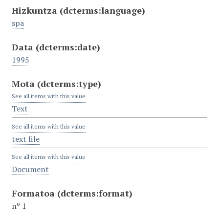
Hizkuntza
(dcterms:language)
spa
Data
(dcterms:date)
1995
Mota
(dcterms:type)
See all items with this value
Text
See all items with this value
text file
See all items with this value
Document
Formatoa
(dcterms:format)
nº 1