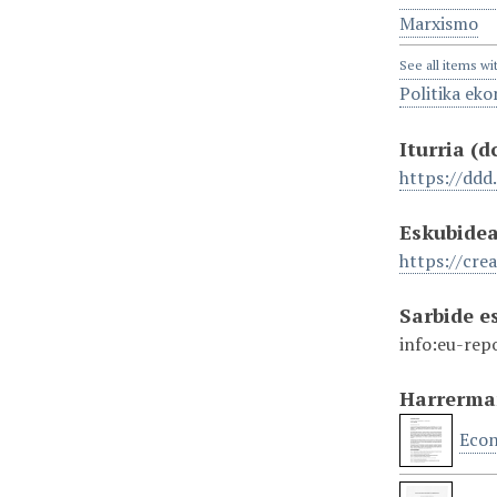
Marxismo
See all items wi
Politika ek
Iturria
(d
https://ddd
Eskubide
https://cre
Sarbide 
info:eu-rep
Harrerm
Econ