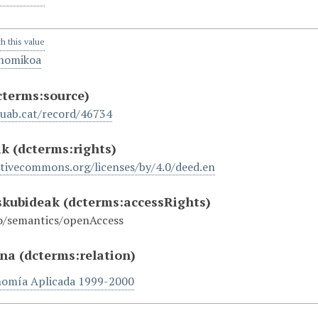
th this value
onomikoa
cterms:source)
.uab.cat/record/46734
ak
(dcterms:rights)
ativecommons.org/licenses/by/4.0/deed.en
eskubideak
(dcterms:accessRights)
o/semantics/openAccess
ana
(dcterms:relation)
omía Aplicada 1999-2000