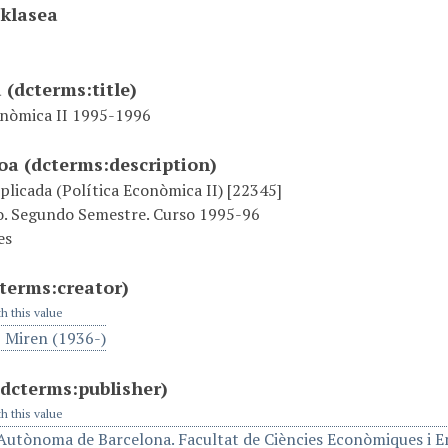
 klasea
a
(dcterms:title)
onòmica II 1995-1996
ioa
(dcterms:description)
licada (Política Econòmica II) [22345]
o. Segundo Semestre. Curso 1995-96
es
terms:creator)
th this value
, Miren (1936-)
(dcterms:publisher)
th this value
 Autònoma de Barcelona. Facultat de Ciències Econòmiques i E