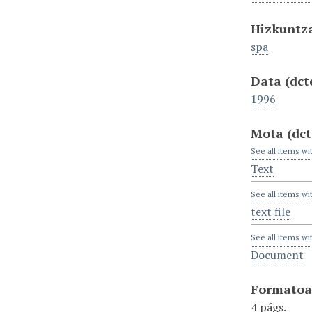
Hizkuntz
spa
Data
(dct
1996
Mota
(dc
See all items wi
Text
See all items wi
text file
See all items wi
Document
Formato
4 págs.