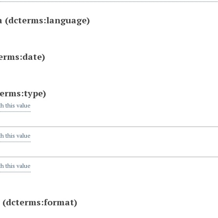
a
(dcterms:language)
erms:date)
terms:type)
th this value
th this value
th this value
a
(dcterms:format)