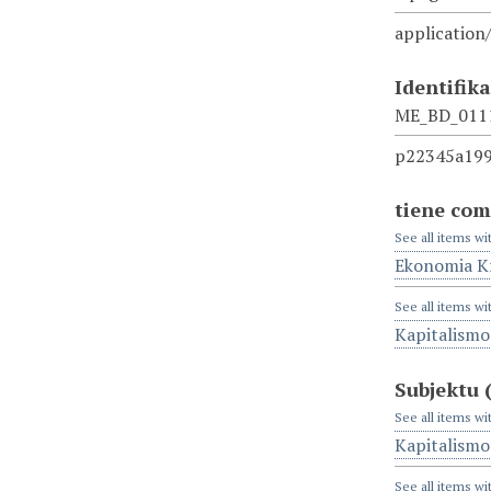
application
Identifik
ME_BD_011
p22345a199
tiene com
See all items wi
Ekonomia Kr
See all items wi
Kapitalismo
Subjektu
See all items wi
Kapitalismo
See all items wi