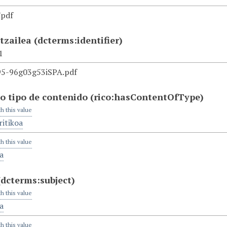
/pdf
atzailea
(dcterms:identifier)
1
5-96g03g53iSPA.pdf
o tipo de contenido
(rico:hasContentOfType)
th this value
itikoa
th this value
a
(dcterms:subject)
th this value
a
th this value