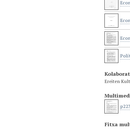
Econ
Econ
Econ
Polí
Kolabora
Ereiten Kult
Multimed
p22
Fitxa mul