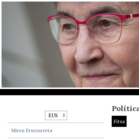
Polític
Fitxa
Miren Etxezarreta