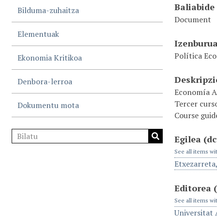
Baliabide
Bilduma-zuhaitza
Document
Elementuak
Izenburu
Política Ec
Ekonomia Kritikoa
Deskripz
Denbora-lerroa
Economía Ap
Tercer curs
Dokumentu mota
Course guid
Egilea
(dc
See all items wi
Etxezarreta
Editorea
See all items wi
Universitat