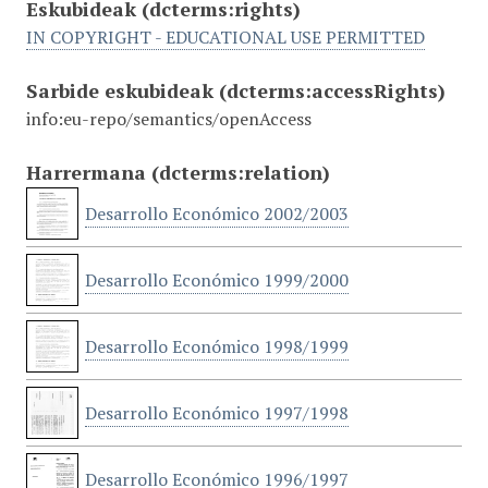
Eskubideak
(dcterms:rights)
IN COPYRIGHT - EDUCATIONAL USE PERMITTED
Sarbide eskubideak
(dcterms:accessRights)
info:eu-repo/semantics/openAccess
Harrermana
(dcterms:relation)
Desarrollo Económico 2002/2003
Desarrollo Económico 1999/2000
Desarrollo Económico 1998/1999
Desarrollo Económico 1997/1998
Desarrollo Económico 1996/1997