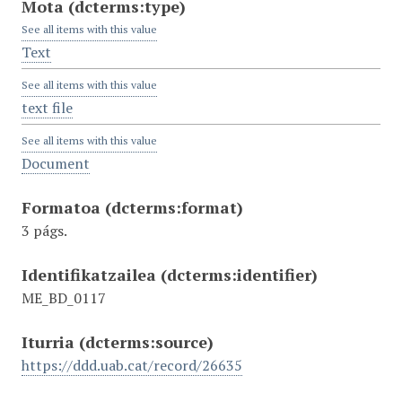
Mota
(dcterms:type)
See all items with this value
Text
See all items with this value
text file
See all items with this value
Document
Formatoa
(dcterms:format)
3 págs.
Identifikatzailea
(dcterms:identifier)
ME_BD_0117
Iturria
(dcterms:source)
https://ddd.uab.cat/record/26635