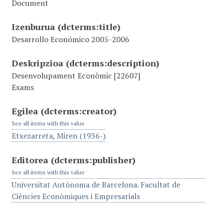
Document
Izenburua
(dcterms:title)
Desarrollo Económico 2005-2006
Deskripzioa
(dcterms:description)
Desenvolupament Econòmic [22607]
Exams
Egilea
(dcterms:creator)
See all items with this value
Etxezarreta, Miren (1936-)
Editorea
(dcterms:publisher)
See all items with this value
Universitat Autònoma de Barcelona. Facultat de
Ciències Econòmiques i Empresarials